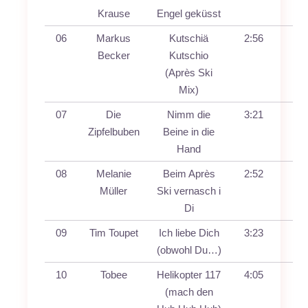
Krause
Engel geküsst
06
Markus
Kutschiä
2:56
Becker
Kutschio
(Après Ski
Mix)
07
Die
Nimm die
3:21
Zipfelbuben
Beine in die
Hand
08
Melanie
Beim Après
2:52
Müller
Ski vernasch i
Di
09
Tim Toupet
Ich liebe Dich
3:23
(obwohl Du…)
10
Tobee
Helikopter 117
4:05
(mach den