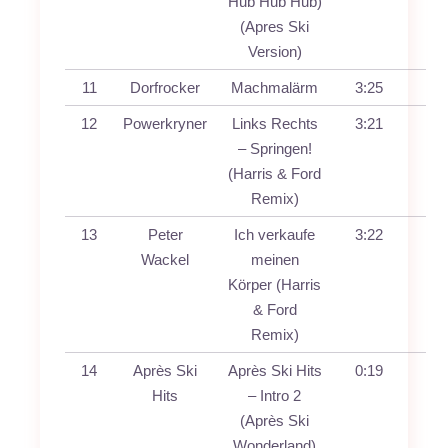
Hub Hub Hub)
(Apres Ski
Version)
11
Dorfrocker
Machmalärm
3:25
12
Powerkryner
Links Rechts
3:21
– Springen!
(Harris & Ford
Remix)
13
Peter
Ich verkaufe
3:22
Wackel
meinen
Körper (Harris
& Ford
Remix)
14
Après Ski
Après Ski Hits
0:19
Hits
– Intro 2
(Après Ski
Wonderland)