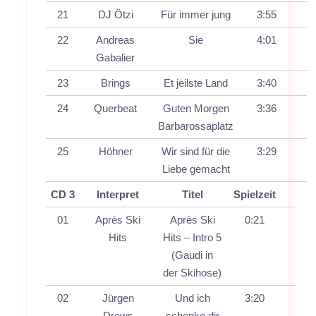
21
DJ Ötzi
Für immer jung
3:55
22
Andreas
Sie
4:01
Gabalier
23
Brings
Et jeilste Land
3:40
24
Querbeat
Guten Morgen
3:36
Barbarossaplatz
25
Höhner
Wir sind für die
3:29
Liebe gemacht
CD 3
Interpret
Titel
Spielzeit
01
Après Ski
Après Ski
0:21
Hits
Hits – Intro 5
(Gaudi in
der Skihose)
02
Jürgen
Und ich
3:20
Drews
schenke dir