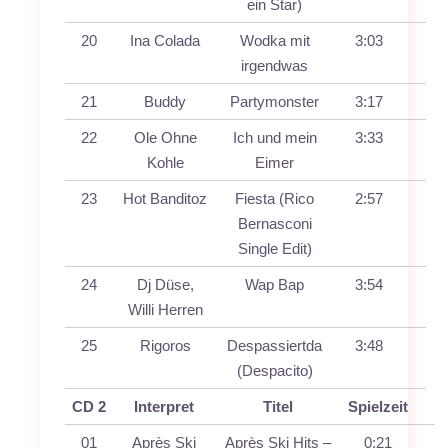
ein Star)
20
Ina Colada
Wodka mit
3:03
irgendwas
21
Buddy
Partymonster
3:17
22
Ole Ohne
Ich und mein
3:33
Kohle
Eimer
23
Hot Banditoz
Fiesta (Rico
2:57
Bernasconi
Single Edit)
24
Dj Düse,
Wap Bap
3:54
Willi Herren
25
Rigoros
Despassiertda
3:48
(Despacito)
CD 2
Interpret
Titel
Spielzeit
01
Après Ski
Après Ski Hits –
0:21