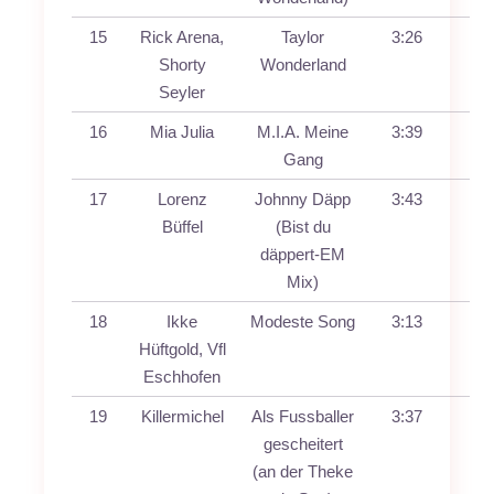
15
Rick Arena,
Taylor
3:26
Shorty
Wonderland
Seyler
16
Mia Julia
M.I.A. Meine
3:39
Gang
17
Lorenz
Johnny Däpp
3:43
Büffel
(Bist du
däppert-EM
Mix)
18
Ikke
Modeste Song
3:13
Hüftgold, Vfl
Eschhofen
19
Killermichel
Als Fussballer
3:37
gescheitert
(an der Theke