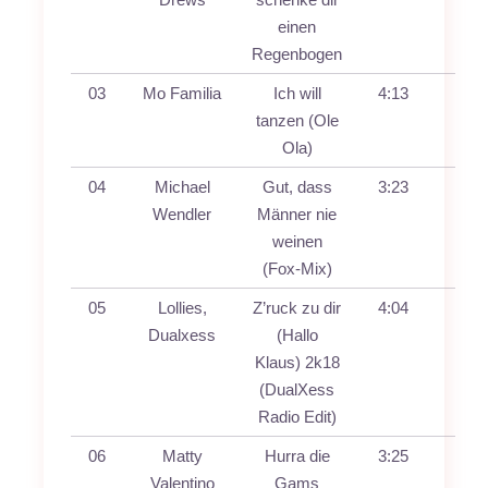
einen
Regenbogen
03
Mo Familia
Ich will
4:13
tanzen (Ole
Ola)
04
Michael
Gut, dass
3:23
Wendler
Männer nie
weinen
(Fox-Mix)
05
Lollies,
Z’ruck zu dir
4:04
Dualxess
(Hallo
Klaus) 2k18
(DualXess
Radio Edit)
06
Matty
Hurra die
3:25
Valentino
Gams