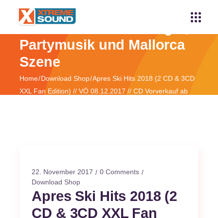
Xtreme Sound - Schlager,
Partymusik und Mallorca
Szene
Home
Download Shop
Apres Ski Hits 2018 (2 CD & 3CD
XXL Fan Edition) // VÖ 08.12.2017 // CD Vorverkauf ab
17.11.2017 ****
22. November 2017
0 Comments
Download Shop
Apres Ski Hits 2018 (2
CD & 3CD XXL Fan