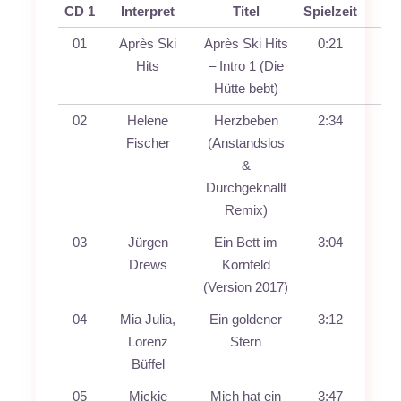
CD 1
Interpret
Titel
Spielzeit
01
Après Ski
Après Ski Hits
0:21
Hits
– Intro 1 (Die
Hütte bebt)
02
Helene
Herzbeben
2:34
Fischer
(Anstandslos
&
Durchgeknallt
Remix)
03
Jürgen
Ein Bett im
3:04
Drews
Kornfeld
(Version 2017)
04
Mia Julia,
Ein goldener
3:12
Lorenz
Stern
Büffel
05
Mickie
Mich hat ein
3:47