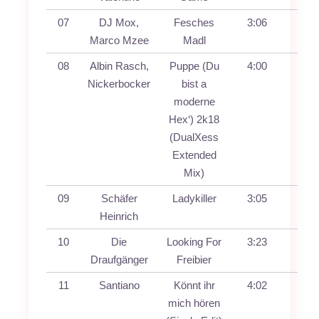
07
DJ Mox,
Fesches
3:06
Marco Mzee
Madl
08
Albin Rasch,
Puppe (Du
4:00
Nickerbocker
bist a
moderne
Hex‘) 2k18
(DualXess
Extended
Mix)
09
Schäfer
Ladykiller
3:05
Heinrich
10
Die
Looking For
3:23
Draufgänger
Freibier
11
Santiano
Könnt ihr
4:02
mich hören