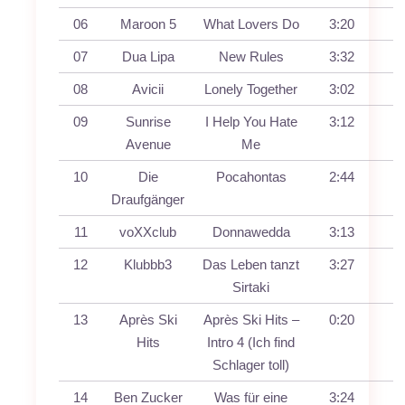
06
Maroon 5
What Lovers Do
3:20
07
Dua Lipa
New Rules
3:32
08
Avicii
Lonely Together
3:02
09
Sunrise
I Help You Hate
3:12
Avenue
Me
10
Die
Pocahontas
2:44
Draufgänger
11
voXXclub
Donnawedda
3:13
12
Klubbb3
Das Leben tanzt
3:27
Sirtaki
13
Après Ski
Après Ski Hits –
0:20
Hits
Intro 4 (Ich find
Schlager toll)
14
Ben Zucker
Was für eine
3:24