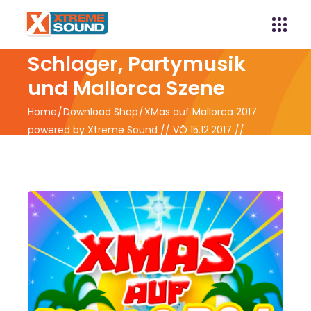
Xtreme Sound -
Schlager, Partymusik
und Mallorca Szene
Home
Download Shop
XMas auf Mallorca 2017
powered by Xtreme Sound // VÖ 15.12.2017 //
Vorverkauf ab 08.12.2017