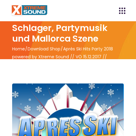
Xtreme Sound -
Schlager, Partymusik
und Mallorca Szene
Home
Download Shop
Après Ski Hits Party 2018
powered by Xtreme Sound // VÖ 15.12.2017 //
Vorverkauf ab 08.12.2017