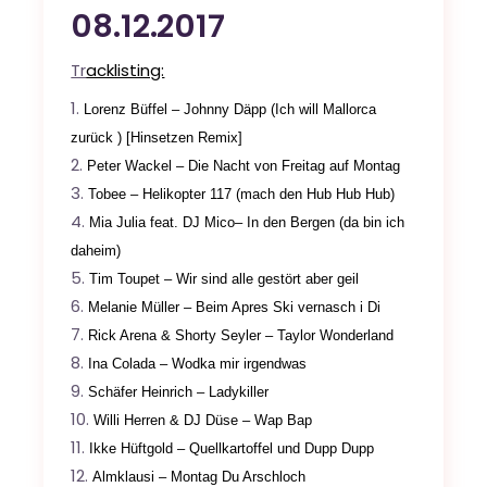
08.12.2017
Tr
acklisting:
L
orenz Büffel – Johnny Däpp (Ich will Mallorca
zurück ) [Hinsetzen Remix]
Peter Wackel – Die Nacht von Freitag auf Montag
Tobee – Helikopter 117 (mach den Hub Hub Hub)
Mia Julia feat. DJ Mico– In den Bergen (da bin ich
daheim)
Tim Toupet – Wir sind alle gestört aber geil
Melanie Müller – Beim Apres Ski vernasch i Di
Rick Arena & Shorty Seyler – Taylor Wonderland
Ina Colada – Wodka mir irgendwas
Schäfer Heinrich – Ladykiller
Willi Herren & DJ Düse – Wap Bap
Ikke Hüftgold – Quellkartoffel und Dupp Dupp
Almklausi – Montag Du Arschloch