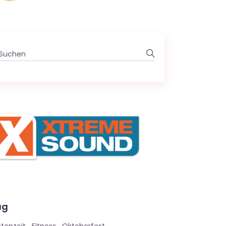
Search
for:
ag