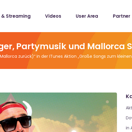
 & Streaming
Videos
User Area
Partner
lists
ecords
ger, Partymusik und Mallorca 
 Mallorca zurück)“ in der ITunes Aktion „Große Songs zum kleinen 
lists
ecords
Ka
Akt
Do
in 