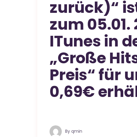
zurück)“ is
zum 05.01. 
ITunes in d
„Große Hit
Preis“ für
0,69€ erhäl
By
qmin