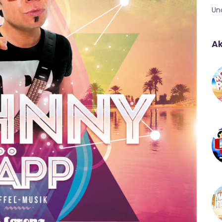
Un
Ak