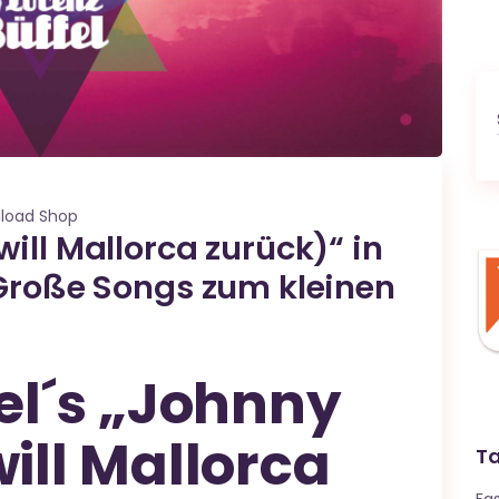
load Shop
ill Mallorca zurück)“ in
„Große Songs zum kleinen
el´s „Johnny
ill Mallorca
T