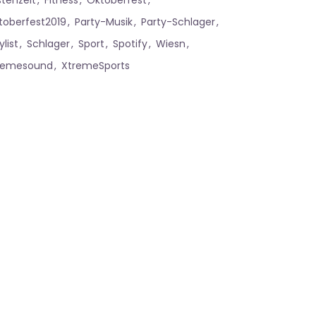
stenzeit
Fitness
Oktoberfest
toberfest2019
Party-Musik
Party-Schlager
ylist
Schlager
Sport
Spotify
Wiesn
remesound
XtremeSports