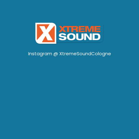
Instagram @
XtremeSoundCologne