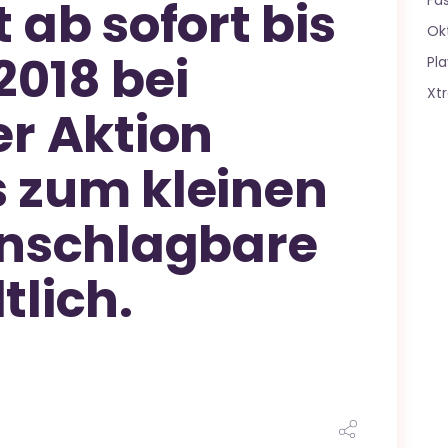
Fa
t ab sofort bis
Ok
2018 bei
Pla
Xt
er Aktion
s zum kleinen
 unschlagbare
tlich.