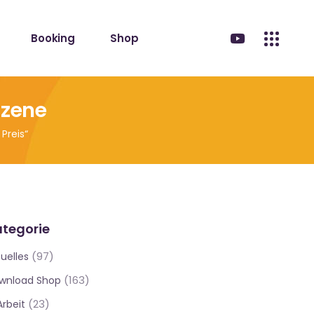
Booking
Shop
Szene
Preis“
tegorie
(97)
uelles
(163)
wnload Shop
(23)
Arbeit