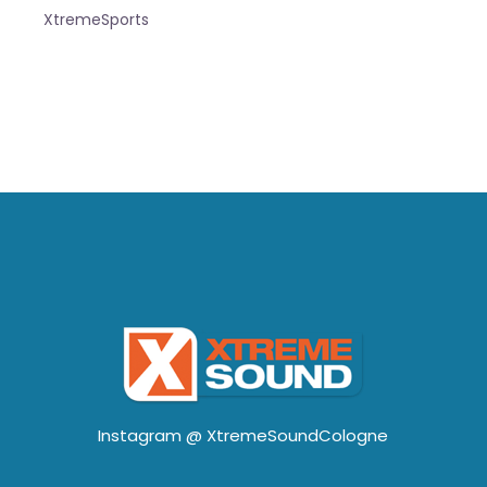
XtremeSports
Instagram @
XtremeSoundCologne