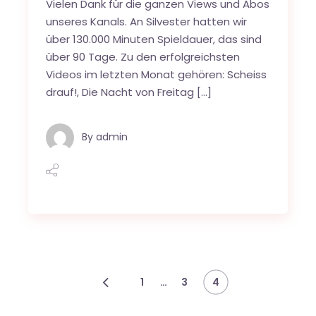
Vielen Dank für die ganzen Views und Abos
unseres Kanals. An Silvester hatten wir
über 130.000 Minuten Spieldauer, das sind
über 90 Tage. Zu den erfolgreichsten
Videos im letzten Monat gehören: Scheiss
drauf!, Die Nacht von Freitag […]
By
admin
Beitragsnavigation
…
1
3
4